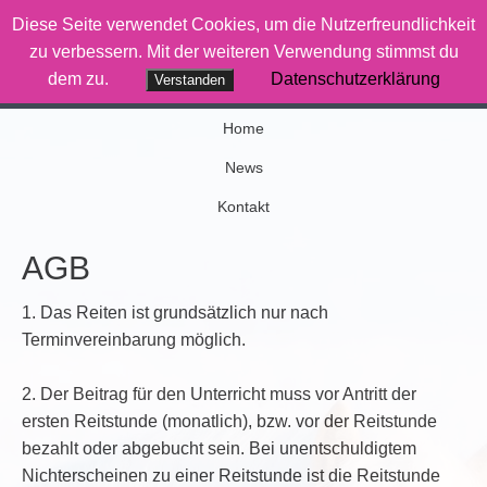
Diese Seite verwendet Cookies, um die Nutzerfreundlichkeit
Therapiereiten-Saar
zu verbessern. Mit der weiteren Verwendung stimmst du
dem zu.
Datenschutzerklärung
Verstanden
Wenn Pferde was bewegen
Home
News
Kontakt
AGB
1. Das Reiten ist grundsätzlich nur nach
Terminvereinbarung möglich.
2. Der Beitrag für den Unterricht muss vor Antritt der
ersten Reitstunde (monatlich), bzw. vor der Reitstunde
bezahlt oder abgebucht sein. Bei unentschuldigtem
Nichterscheinen zu einer Reitstunde ist die Reitstunde