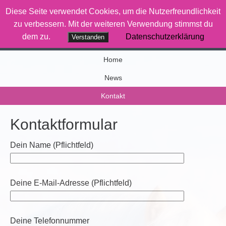
Diese Seite verwendet Cookies, um die Nutzerfreundlichkeit
Therapiereiten-Saar
zu verbessern. Mit der weiteren Verwendung stimmst du
dem zu.
Datenschutzerklärung
Verstanden
Wenn Pferde was bewegen
Home
News
Kontakt
Kontaktformular
Dein Name (Pflichtfeld)
Deine E-Mail-Adresse (Pflichtfeld)
Deine Telefonnummer