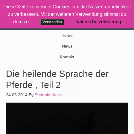
Diese Seite verwendet Cookies, um die Nutzerfreundlichkeit
Therapiereiten-Saar
zu verbessern. Mit der weiteren Verwendung stimmst du
dem zu.
Datenschutzerklärung
Verstanden
Wenn Pferde was bewegen
Home
News
Kontakt
Die heilende Sprache der
Pferde , Teil 2
24.06.2014
By
Stefanie Keller