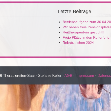
Letzte Beiträge
Betriebsaufgabe zum 30.04.2
Wir haben freie Pensionsplätz
Reittherapeut-/in gesucht!!
Freie Plätze in den Reiterferie
Reitabzeichen 2024
 Therapiereiten-Saar - Stefanie Keller ·
AGB
·
Impressum
·
Datensc