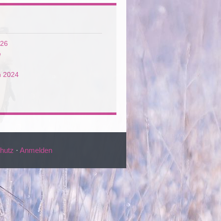
026
e
n 2024
hutz
·
Anmelden