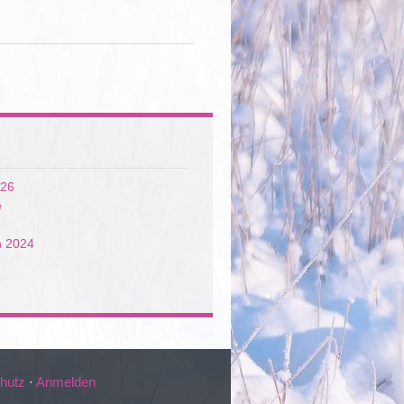
026
e
n 2024
hutz
·
Anmelden