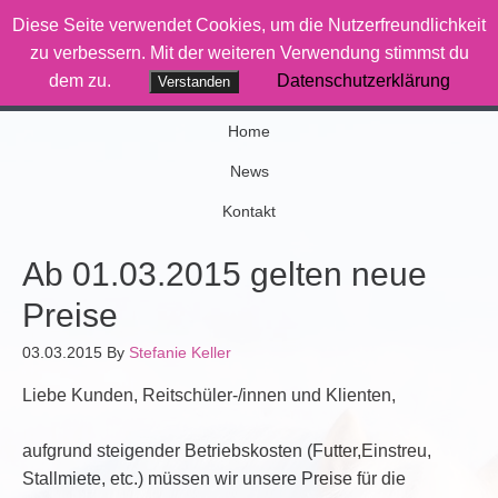
Diese Seite verwendet Cookies, um die Nutzerfreundlichkeit
Therapiereiten-Saar
zu verbessern. Mit der weiteren Verwendung stimmst du
dem zu.
Datenschutzerklärung
Verstanden
Wenn Pferde was bewegen
Home
News
Kontakt
Ab 01.03.2015 gelten neue
Preise
03.03.2015
By
Stefanie Keller
Liebe Kunden, Reitschüler-/innen und Klienten,
aufgrund steigender Betriebskosten (Futter,Einstreu,
Stallmiete, etc.) müssen wir unsere Preise für die