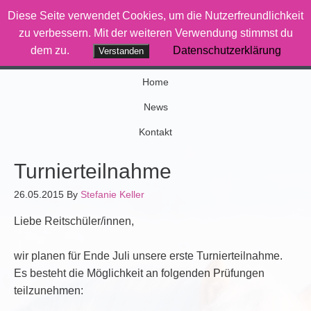
Diese Seite verwendet Cookies, um die Nutzerfreundlichkeit
Therapiereiten-Saar
zu verbessern. Mit der weiteren Verwendung stimmst du
dem zu.
Datenschutzerklärung
Verstanden
Wenn Pferde was bewegen
Home
News
Kontakt
Turnierteilnahme
26.05.2015
By
Stefanie Keller
Liebe Reitschüler/innen,
wir planen für Ende Juli unsere erste Turnierteilnahme.
Es besteht die Möglichkeit an folgenden Prüfungen
teilzunehmen: