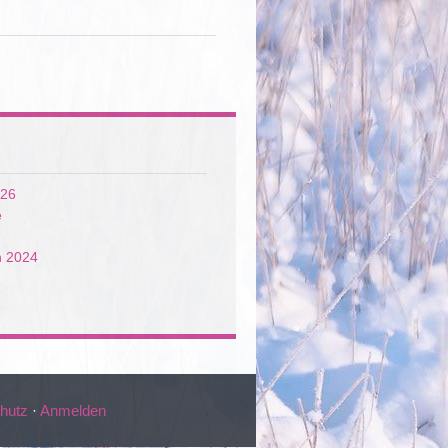
026
e
n 2024
hutz
·
Anmelden